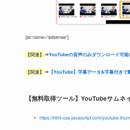
[sc name=”adsense”]
【関連】
⇒
YouTubeの音声のみダウンロード可能な
【関連】
⇒
【YouTube】字幕データ&字幕付き
【無料取得ツール】YouTubeサムネ
https://html-css-javascript.com/youtube-thu