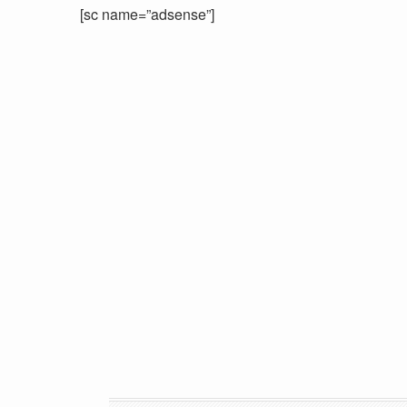
[sc name=”adsense”]