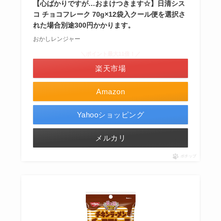
【心ばかりですが…おまけつきます☆】日清シス
コ チョコフレーク 70g×12袋入クール便を選択さ
れた場合別途300円かかります。
おかしレンジャー
＼ポイント最大11倍！／
楽天市場
Amazon
Yahooショッピング
メルカリ
ポチップ